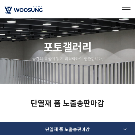
포토갤러리
공간의 특성에 맞게 최적화하여 연출합니다.
단열재 폼 노출송판마감
단열재 폼 노출송판마감