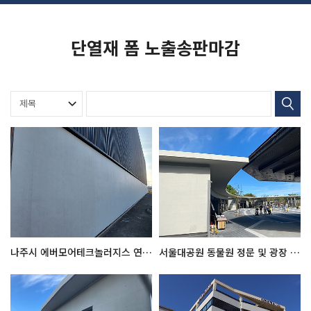
단열재 폼 노출송판마감
나주시 에버모어테크놀러지스 연구소 시공전후
서울대공원 동물원 정문 및 광장 시공전후