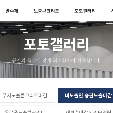
발수제
노출콘크리트
포토갤러리
포토갤러리
공간의 특성에 맞게 최적화하여 연출합니다.
무지노출콘크리트마감
비노출면 송판노출마감
유로폼노출콘크리트
재보수마감＆리모델링